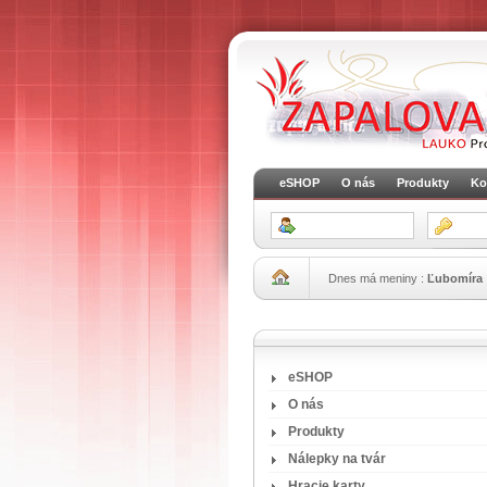
eSHOP
O nás
Produkty
Ko
Dnes má meniny :
Ľubomíra
eSHOP
O nás
Produkty
Nálepky na tvár
Hracie karty