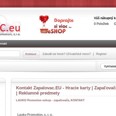
Váš nákupný k
0 Položiek
O
ntakt
|
Zabudli ste heslo?
Užívateľské meno?
Register
Kontakt Zapalovac.EU - Hracie karty | Zapaľovače
| Reklamné predmety
LAUKO Promotion eshop - zapaľovače, KONTAKT
Lauko Promotion, s. r. o.