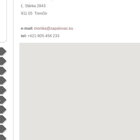
Ľ. Stárka 2843
911 05 Trenčín
e-mail:
monika@zapalovac.eu
tel:
+421-905-456 233
L