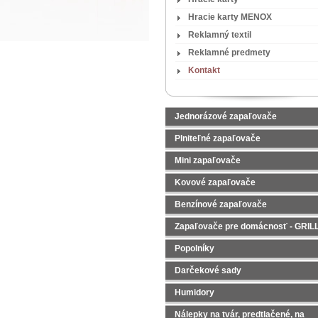
Hracie karty MENOX
Reklamný textil
Reklamné predmety
Kontakt
Jednorázové zapaľovače
Plniteľné zapaľovače
Mini zapaľovače
Kovové zapaľovače
Benzínové zapaľovače
Zapaľovače pre domácnosť - GRIL
Popolníky
Darčekové sady
Čajové sady
Humidory
Nálepky na tvár, predtlačené, na