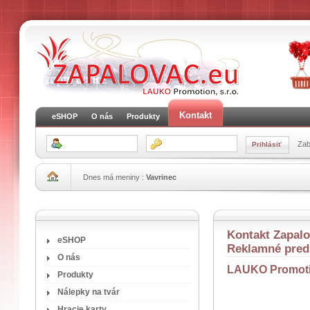
Kontakt
eSHOP
O nás
Produkty
Zab
Dnes má meniny :
Vavrinec
Kontakt Zapalov
eSHOP
Reklamné pre
O nás
LAUKO Promoti
Produkty
Nálepky na tvár
Hracie karty