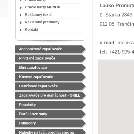
Lauko Promotio
Hracie karty MENOX
Ľ. Stárka 2843
Reklamný textil
Reklamné predmety
911 05 Trenčín
Kontakt
e-mail:
monika
Jednorázové zapaľovače
tel:
+421-905-4
Plniteľné zapaľovače
Mini zapaľovače
Kovové zapaľovače
Benzínové zapaľovače
Zapaľovače pre domácnosť - GRILL
Popolníky
Darčekové sady
Čajové sady
Humidory
Nálepky na tvár, predtlačené, na