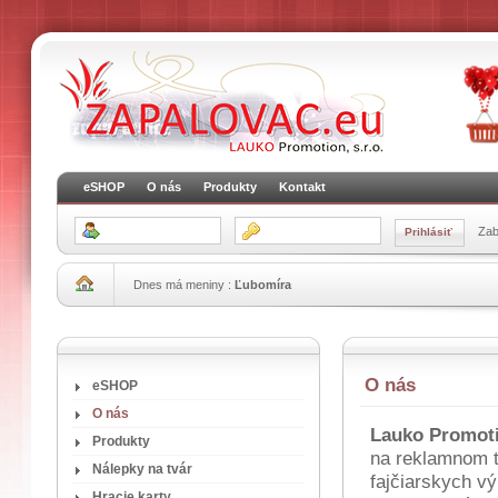
eSHOP
O nás
Produkty
Kontakt
Zab
Dnes má meniny :
Ľubomíra
O nás
eSHOP
O nás
Lauko Promotio
Produkty
na reklamnom t
Nálepky na tvár
fajčiarskych v
Hracie karty