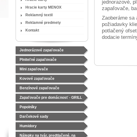
jednorazové, pl
Hracie karty MENOX
zapaľovače, ba
Reklamný textil
Zaoberáme sa aj
Reklamné predmety
požiadavky klie
potlačený ofse
Kontakt
dodacie termíny
Jednorázové zapaľovače
Plniteľné zapaľovače
Mini zapaľovače
Kovové zapaľovače
Benzínové zapaľovače
Zapaľovače pre domácnosť - GRILL
Popolníky
Darčekové sady
Čajové sady
Humidory
Nálepky na tvár, predtlačené, na