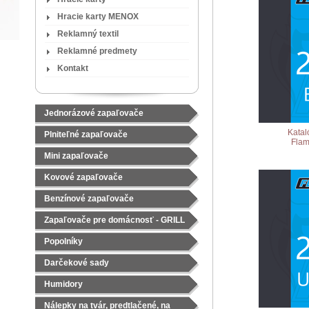
Hracie karty MENOX
Reklamný textil
Reklamné predmety
Kontakt
Jednorázové zapaľovače
Katal
Plniteľné zapaľovače
Flam
Mini zapaľovače
Kovové zapaľovače
Benzínové zapaľovače
Zapaľovače pre domácnosť - GRILL
Popolníky
Darčekové sady
Čajové sady
Humidory
Nálepky na tvár, predtlačené, na