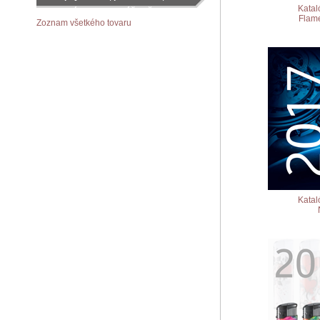
Katal
objednávku podľa vášho želania
Flame
Zoznam všetkého tovaru
Katal