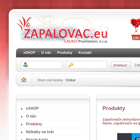
eSHOP
O nás
Produkty
Kontakt
Zab
Dnes má meniny :
Oskar
Produkty
eSHOP
O nás
Zapaľovače jednorázové
flame, zapaľovače na g
Produkty
Nálepky na tvár
Hracie karty