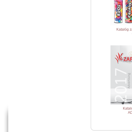
Katalóg 
Katal
A