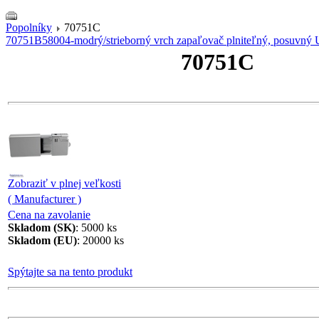
Popolníky
70751C
70751B
58004-modrý/strieborný vrch zapaľovač plniteľný, posuvný
70751C
Zobraziť v plnej veľkosti
( Manufacturer )
Cena na zavolanie
Skladom (SK)
: 5000 ks
Skladom (EU)
: 20000 ks
Spýtajte sa na tento produkt