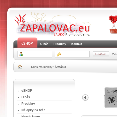
eSHOP
O nás
Produkty
Kontakt
Zab
Dnes má meniny :
Štefánia
eSHOP
O nás
Produkty
Nálepky na tvár
Hracie karty