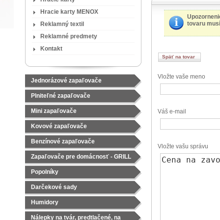
Hracie karty MENOX
Upozorneni
tovaru musí
Reklamný textil
Reklamné predmety
Kontakt
Späť na tovar
Vložte vaše meno
Jednorázové zapaľovače
Plniteľné zapaľovače
Mini zapaľovače
Váš e-mail
Kovové zapaľovače
Benzínové zapaľovače
Vložte vašu správu
Zapaľovače pre domácnosť - GRILL
Popolníky
Darčekové sady
Čajové sady
Humidory
Nálepky na tvár, predtlačené, na