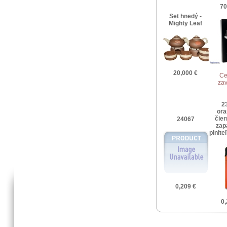
7
Set hnedý -
Mighty Leaf
20,000 €
Ce
zav
2
ora
čier
24067
zap
plnite
0,209 €
0,