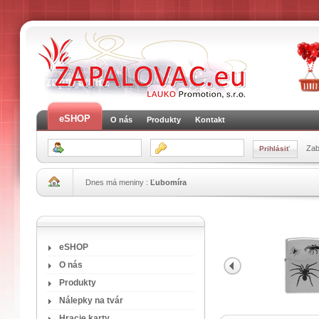
eSHOP
O nás
Produkty
Kontakt
Zab
Dnes má meniny :
Ľubomíra
eSHOP
O nás
Produkty
Nálepky na tvár
Hracie karty