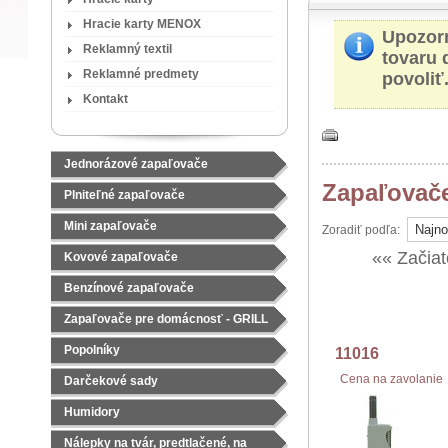
Hracie karty MENOX
Upozor
Reklamný textil
tovaru 
Reklamné predmety
povoliť
Kontakt
Jednorázové zapaľovače
Zapaľovač
Plniteľné zapaľovače
Mini zapaľovače
Zoradiť podľa:
«« Začiat
Kovové zapaľovače
Benzínové zapaľovače
Zapaľovače pre domácnosť - GRILL
Popolníky
11016
Cena na zavolanie
Darčekové sady
Čajové sady
Humidory
Nálepky na tvár, predtlačené, na