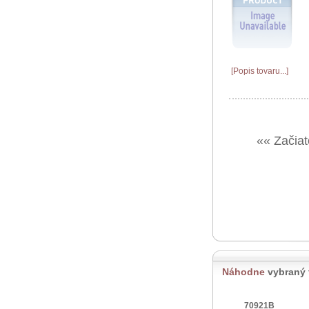
[Popis tovaru...]
«« Začiat
Náhodne
vybraný 
70921B