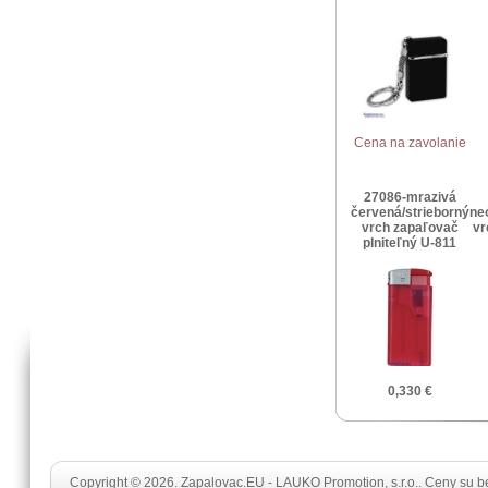
Cena na zavolanie
27086-mrazivá
červená/strieborný
ne
vrch zapaľovač
vr
plniteľný U-811
0,330 €
Copyright © 2026. Zapalovac.EU - LAUKO Promotion, s.r.o.. Ceny su 