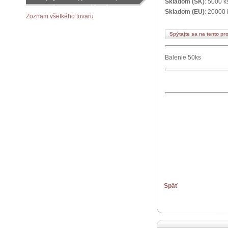
Skladom (SK)
: 5000 k
objednávku podľa vášho želania
Skladom (EU)
: 20000 
Zoznam všetkého tovaru
Spýtajte sa na tento pr
Balenie 50ks
Späť