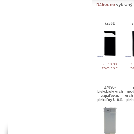
Náhodne
vybraný 
7230B
7
Cena na
C
zavolanie
za
27096-
biely/biely vrch
mod
zapaľovač
vrch
plniteľný U-811
plni