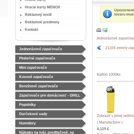
Hracie karty MENOX
Upozorneni
tovaru musí
Reklamný textil
Reklamné predmety
Kontakt
Jednorázové zapaľova
21164-zelený zap
Jednorázové zapaľovače
Plniteľné zapaľovače
Mini zapaľovače
Karton 1000ks
Kovové zapaľovače
Benzínové zapaľovače
Zapaľovače pre domácnosť - GRILL
Popolníky
Darčekové sady
Zobraziť v plnej veľkos
Čajové sady
( Manufacturer )
Humidory
0,125 €
Nálepky na tvár, predtlačené, na