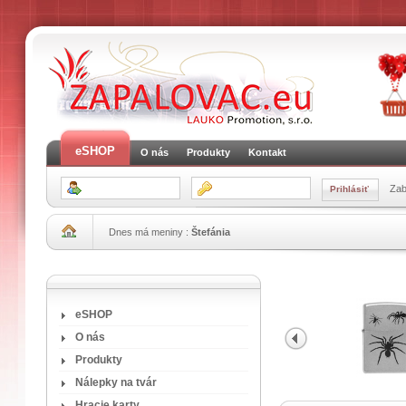
eSHOP
O nás
Produkty
Kontakt
Zab
Dnes má meniny :
Štefánia
eSHOP
O nás
Produkty
Nálepky na tvár
Hracie karty