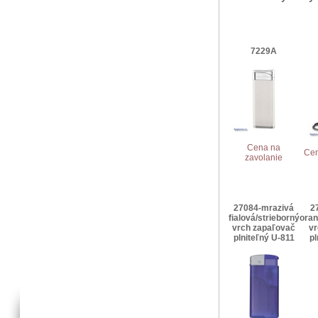
7229A
Cena na
Cen
zavolanie
27084-mrazivá
2
fialová/strieborný
oran
vrch zapaľovač
vr
plniteľný U-811
pl