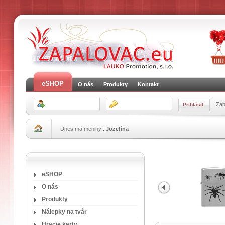
eSHOP
O nás
Produkty
Kontakt
Zab
Dnes má meniny :
Jozefína
eSHOP
O nás
Produkty
Nálepky na tvár
Hracie karty