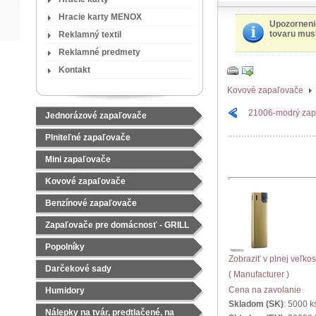
Hracie karty MENOX
Upozorneni
tovaru musí
Reklamný textil
Reklamné predmety
Kontakt
Kovové zapaľovače
21006-modrý zap
Jednorázové zapaľovače
Plniteľné zapaľovače
Mini zapaľovače
Kovové zapaľovače
Benzínové zapaľovače
Zapaľovače pre domácnosť - GRILL
Popolníky
Zobraziť v plnej veľkos
Darčekové sady
( Manufacturer )
Čajové sady
Cena na zavolanie
Humidory
Skladom (SK)
: 5000 k
Nálepky na tvár, predtlačené, na