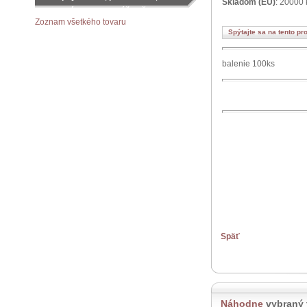
Skladom (EU)
: 20000 
objednávku podľa vášho želania
Zoznam všetkého tovaru
Spýtajte sa na tento pr
balenie 100ks
Späť
Náhodne
vybraný 