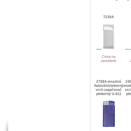
7230A
Cena na
zavolanie
27084-mrazivá
24
fialová/strieborný
modr
vrch zapaľovač
vrc
plniteľný U-811
pl