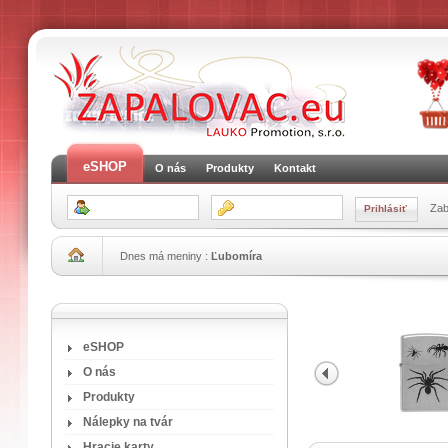
eSHOP
O nás
Produkty
Kontakt
Zab
Dnes má meniny :
Ľubomíra
eSHOP
O nás
Produkty
Nálepky na tvár
Hracie karty