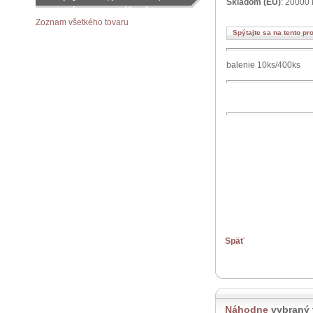
Skladom (EU)
: 20000 
objednávku podľa vášho želania
Zoznam všetkého tovaru
Spýtajte sa na tento pr
balenie 10ks/400ks
Späť
Náhodne
vybraný 