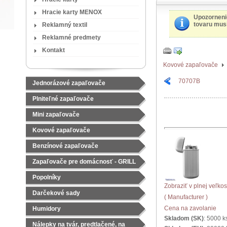
Hracie karty MENOX
Upozorneni
tovaru musí
Reklamný textil
Reklamné predmety
Kontakt
Kovové zapaľovače
70707B
Jednorázové zapaľovače
Plniteľné zapaľovače
Mini zapaľovače
Kovové zapaľovače
Benzínové zapaľovače
Zapaľovače pre domácnosť - GRILL
Popolníky
Zobraziť v plnej veľkos
Darčekové sady
( Manufacturer )
Čajové sady
Cena na zavolanie
Humidory
Skladom (SK)
: 5000 k
Nálepky na tvár, predtlačené, na