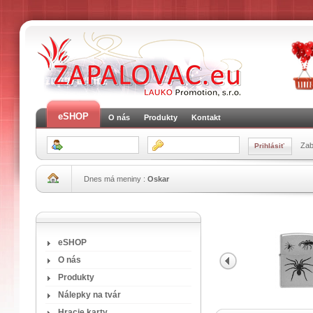
eSHOP
O nás
Produkty
Kontakt
Zab
Dnes má meniny :
Oskar
eSHOP
O nás
Produkty
Nálepky na tvár
Hracie karty