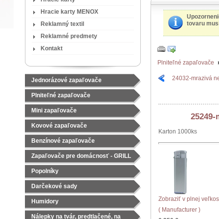
Hracie karty MENOX
Upozorneni
tovaru musí
Reklamný textil
Reklamné predmety
Kontakt
Plniteľné zapaľovače
24032-mrazivá ne
Jednorázové zapaľovače
Plniteľné zapaľovače
Mini zapaľovače
25249-m
Kovové zapaľovače
Karton 1000ks
Benzínové zapaľovače
Zapaľovače pre domácnosť - GRILL
Popolníky
Darčekové sady
Zobraziť v plnej veľkos
Čajové sady
Humidory
( Manufacturer )
Nálepky na tvár, predtlačené, na