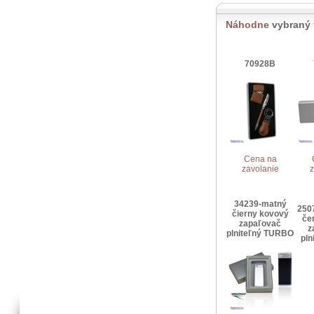
Náhodne
vybraný 
70928B
Cena na
zavolanie
z
34239-matný
250
čierny kovový
če
zapaľovač
z
plniteľný TURBO
pln