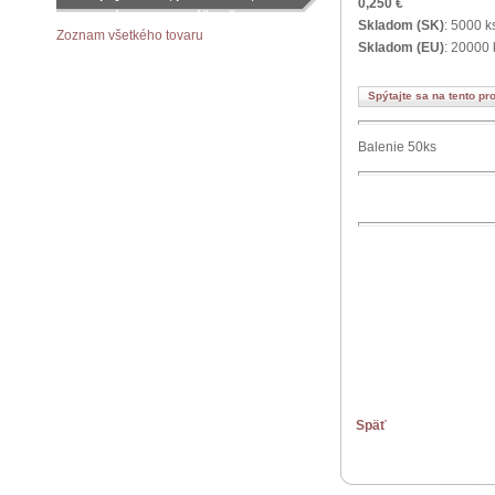
0,250 €
objednávku podľa vášho želania
Skladom (SK)
: 5000 k
Zoznam všetkého tovaru
Skladom (EU)
: 20000 
Spýtajte sa na tento pr
Balenie 50ks
Späť