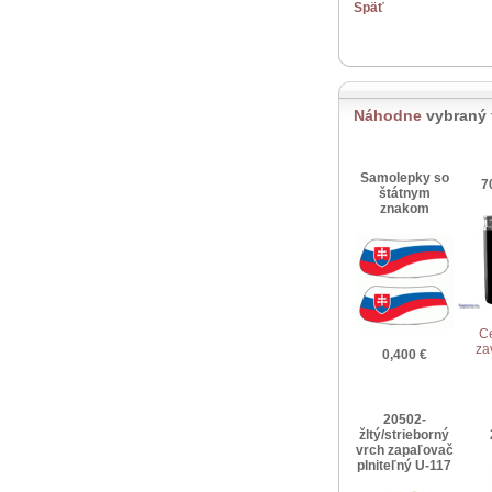
Späť
Náhodne
vybraný 
Samolepky so
7
štátnym
znakom
C
za
0,400 €
20502-
žltý/strieborný
vrch zapaľovač
plniteľný U-117