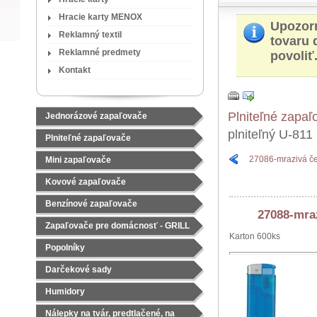
Hracie karty MENOX
Upozor
Reklamný textil
tovaru 
Reklamné predmety
povoliť
Kontakt
Plniteľné zapaľ
Jednorázové zapaľovače
plniteľný U-811
Plniteľné zapaľovače
27086-mrazivá če
Mini zapaľovače
Kovové zapaľovače
Benzínové zapaľovače
27088-mraz
Zapaľovače pre domácnosť - GRILL
Karton 600ks
Popolníky
Darčekové sady
Čajové sady
Humidory
Nálepky na tvár, predtlačené, na