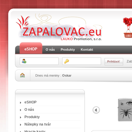
eSHOP
O nás
Produkty
Kontakt
Zab
Dnes má meniny :
Oskar
eSHOP
O nás
Produkty
Nálepky na tvár
Hracie karty