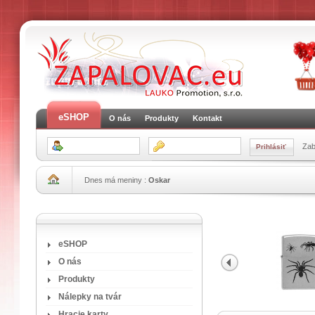
eSHOP
O nás
Produkty
Kontakt
Zab
Dnes má meniny :
Oskar
eSHOP
O nás
Produkty
Nálepky na tvár
Hracie karty