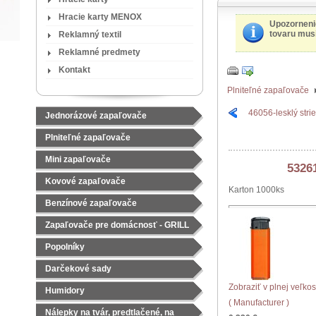
Hracie karty MENOX
Upozorneni
tovaru musí
Reklamný textil
Reklamné predmety
Kontakt
Plniteľné zapaľovače
46056-lesklý stri
Jednorázové zapaľovače
Plniteľné zapaľovače
Mini zapaľovače
5326
Kovové zapaľovače
Karton 1000ks
Benzínové zapaľovače
Zapaľovače pre domácnosť - GRILL
Popolníky
Darčekové sady
Zobraziť v plnej veľkos
Čajové sady
Humidory
( Manufacturer )
Nálepky na tvár, predtlačené, na