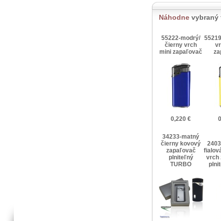
Náhodne
vybraný 
55222-modrý/
55219
čierny vrch
vr
mini zapaľovač
za
0,220 €
0
34233-matný
čierny kovový
2403
zapaľovač
fialov
plniteľný
vrch
TURBO
plni