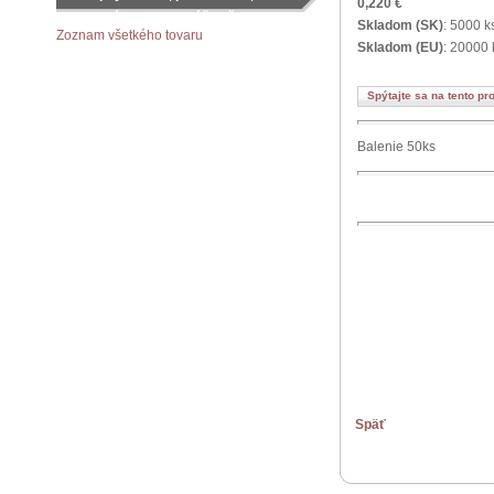
0,220 €
objednávku podľa vášho želania
Skladom (SK)
: 5000 k
Zoznam všetkého tovaru
Skladom (EU)
: 20000 
Spýtajte sa na tento pr
Balenie 50ks
Späť