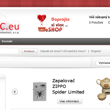
Váš nákupný k
0 Položiek
O
Kontakt
|
Zabudli ste heslo?
Užívateľské meno?
Register