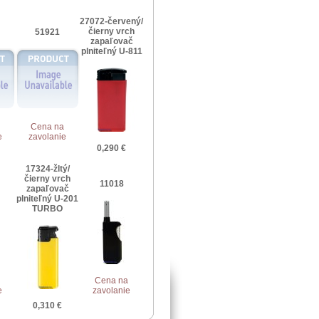
27072-červený/
čierny vrch
51921
zapaľovač
plniteľný U-811
Cena na
e
zavolanie
0,290 €
17324-žltý/
čierny vrch
11018
zapaľovač
plniteľný U-201
TURBO
Cena na
e
zavolanie
0,310 €