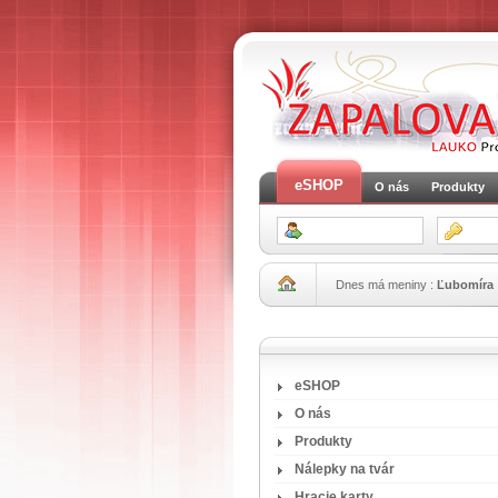
eSHOP
O nás
Produkty
Dnes má meniny :
Ľubomíra
eSHOP
O nás
Produkty
Nálepky na tvár
Hracie karty