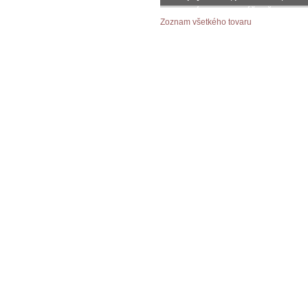
objednávku podľa vášho želania
Zoznam všetkého tovaru