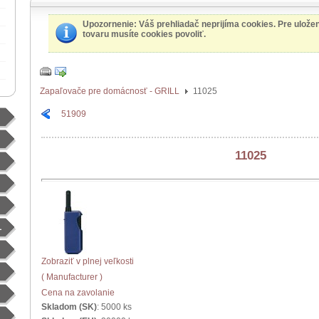
Upozornenie
: Váš prehliadač neprijíma cookies. Pre ulože
tovaru musíte cookies povoliť.
Zapaľovače pre domácnosť - GRILL
11025
51909
11025
L
Zobraziť v plnej veľkosti
( Manufacturer )
Cena na zavolanie
Skladom (SK)
: 5000 ks