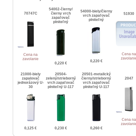
54002-čierny/
54000-biely/čierny
70747C
čierny vrch
51930
vrch zapaľovač
zapaľovač
plniteľný
plniteľný
Cena na
Cena na
zavolani
zavolanie
0,220 €
0,220 €
21000-biely
20504-
20501-metalický
zapalovač
zelený/strieborný
čierny/strieborný
2047
jednorázový U-
vrch zapaľovač
vrch zapaľovač
30
plniteľný U-117
plniteľný U-117
Cena na
zavolani
0,125 €
0,230 €
0,260 €