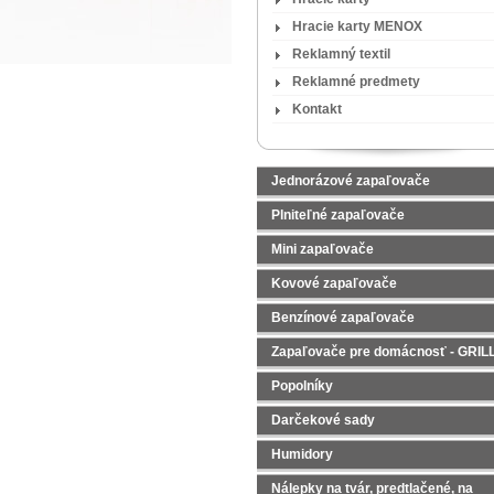
Hracie karty MENOX
Reklamný textil
Reklamné predmety
Kontakt
Jednorázové zapaľovače
Plniteľné zapaľovače
Mini zapaľovače
Kovové zapaľovače
Benzínové zapaľovače
Zapaľovače pre domácnosť - GRIL
Popolníky
Darčekové sady
Čajové sady
Humidory
Nálepky na tvár, predtlačené, na